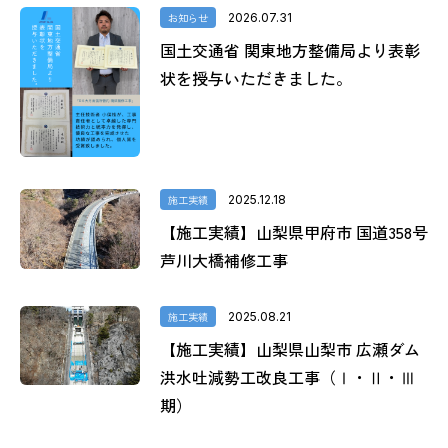
お知らせ
2026.07.31
国土交通省 関東地方整備局より表彰
状を授与いただきました。
施工実績
2025.12.18
【施工実績】山梨県甲府市 国道358号
芦川大橋補修工事
施工実績
2025.08.21
【施工実績】山梨県山梨市 広瀬ダム
洪水吐減勢工改良工事（Ⅰ・Ⅱ・Ⅲ
期）