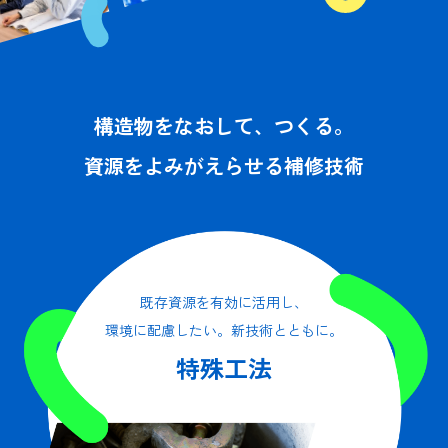
For Bri
構造物をなおして、つくる。
資源をよみがえらせる補修技術
既存資源を有効に活用し、
環境に配慮したい。新技術とともに。
特殊工法