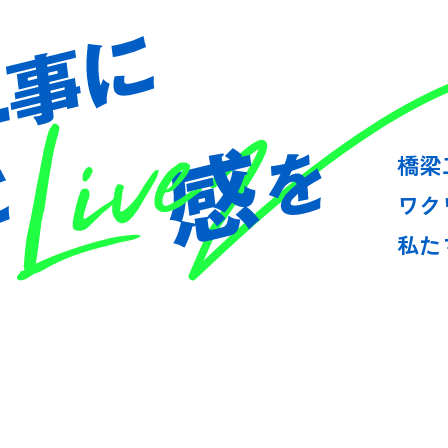
ABOUT U
橋梁
ワク
私た