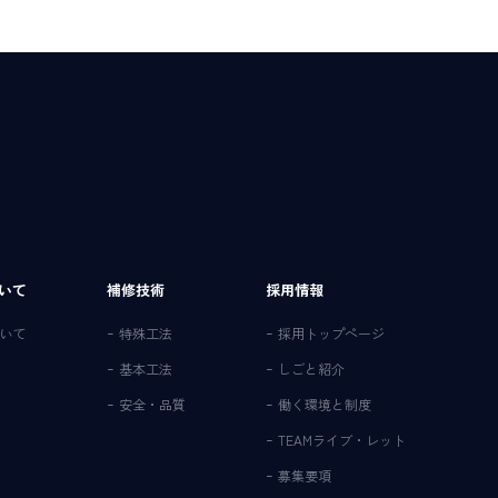
いて
補修技術
採用情報
いて
特殊工法
採用トップページ
基本工法
しごと紹介
安全・品質
働く環境と制度
TEAMライブ・レット
募集要項